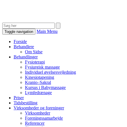
Main Menu
Toggle navigation
Forside
Behandlere
Om Sidse
Behandlinger
Fysioterapi
Fysiurgisk massage
Individuel øvelsesvejledning
Kinesiotapening
Kranio–Sakral
Kursus i Babymassage
Lymfedrænage
Priser
Tidsbestilling
Virksomheder og foreninger
Virksomheder
Foreningssamarbejde
Referencer