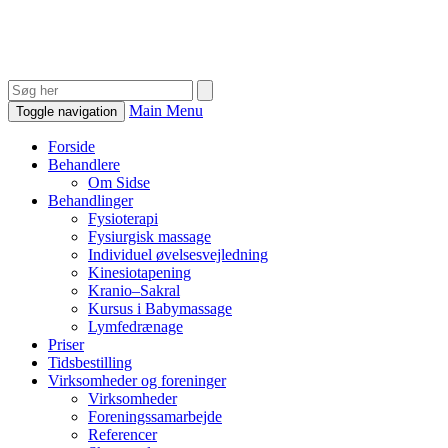
Main Menu
Toggle navigation
Forside
Behandlere
Om Sidse
Behandlinger
Fysioterapi
Fysiurgisk massage
Individuel øvelsesvejledning
Kinesiotapening
Kranio–Sakral
Kursus i Babymassage
Lymfedrænage
Priser
Tidsbestilling
Virksomheder og foreninger
Virksomheder
Foreningssamarbejde
Referencer