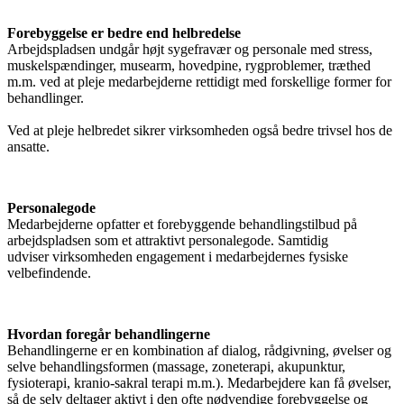
Forebyggelse er bedre end helbredelse
Arbejdspladsen undgår højt sygefravær og personale med stress,
muskelspændinger, musearm, hovedpine, rygproblemer, træthed
m.m. ved at pleje medarbejderne rettidigt med forskellige former for
behandlinger.
Ved at pleje helbredet sikrer virksomheden også bedre trivsel hos de
ansatte.
Personalegode
Medarbejderne opfatter et forebyggende behandlingstilbud på
arbejdspladsen som et attraktivt personalegode. Samtidig
udviser virksomheden engagement i medarbejdernes fysiske
velbefindende.
Hvordan foregår behandlingerne
Behandlingerne er en kombination af dialog, rådgivning, øvelser og
selve behandlingsformen (massage, zoneterapi, akupunktur,
fysioterapi, kranio-sakral terapi m.m.). Medarbejdere kan få øvelser,
så de selv deltager aktivt i den ofte nødvendige forebyggelse og