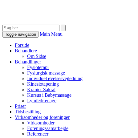
Main Menu
Toggle navigation
Forside
Behandlere
Om Sidse
Behandlinger
Fysioterapi
Fysiurgisk massage
Individuel øvelsesvejledning
Kinesiotapening
Kranio–Sakral
Kursus i Babymassage
Lymfedrænage
Priser
Tidsbestilling
Virksomheder og foreninger
Virksomheder
Foreningssamarbejde
Referencer