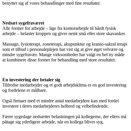
benytter sig af vores behandlinger med fine resultater.
Nedsæt sygefraværet
Alle former for arbejde – lige fra kontorarbejde til hårdt fysisk
arbejde – belaster kroppen og giver nemt små eller store skavanker.
Massage, fysioterapi, zoneterapi, akupunktur og kranio-sakral terapi
som et tilbud i personaleplejen har vist sig at give øget velvære og
mindre sygefravær. Mange virksomheder har valgt en hel ny måde
at kombinere disse former for behandling med store resultater.
En investering der betaler sig
Tilfredse medarbejder og et godt arbejdsklima er en god investering
og fordelene er målbare.
Også firmaer med et mindre antal medarbejdere kan med fordel
investere i deres medarbejderes helbred og velbefindende.
Færre sygedage nedsætter belastningen på kollegerne, der ellers må
påtage sig yderligere arbejde, når en kollega bliver syg.